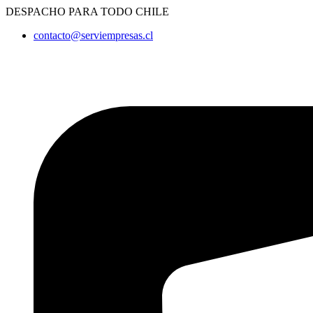
Ir
DESPACHO PARA TODO CHILE
al
contacto@serviempresas.cl
contenido