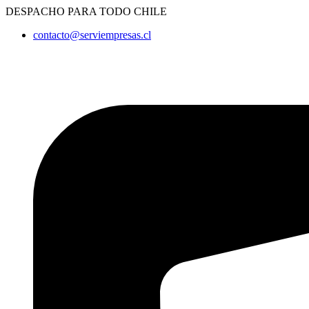
Ir
DESPACHO PARA TODO CHILE
al
contacto@serviempresas.cl
contenido