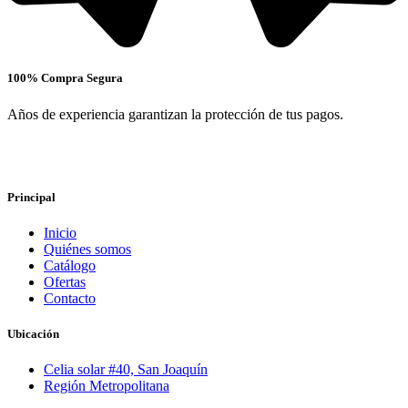
100% Compra Segura
Años de experiencia garantizan la protección de tus pagos.
Principal
Inicio
Quiénes somos
Catálogo
Ofertas
Contacto
Ubicación
Celia solar #40, San Joaquín
Región Metropolitana