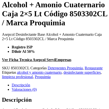
Alcohol + Amonio Cuaternario
Caja 2×5 Lt Código 8503302CL
/ Marca Proquimia
Asepcol Desinfectante Base Alcohol + Amonio Cuaternario Caja
2×5 Lt Código 8503302CL / Marca Proquimia
Registro ISP
Diluir Al 50%
Ver Ficha Tecnica Asepcol ServiEmpresas
SKU
8503302CL
Categorías
Detergentes Proquimia
,
Restaurante
Etiquetas
alcohol y amonio cuaternario
,
desinfectante superficies
,
limpieza profesional
,
Proquimia
Descripción
Valoraciones (0)
Descripción