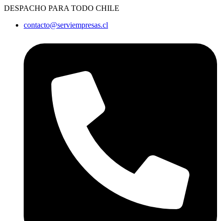
Ir
DESPACHO PARA TODO CHILE
al
contacto@serviempresas.cl
contenido