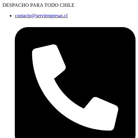
Ir
DESPACHO PARA TODO CHILE
al
contacto@serviempresas.cl
contenido