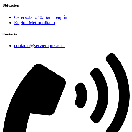
Ubicación
Celia solar #40, San Joaquín
Región Metropolitana
Contacto
contacto@serviempresas.cl