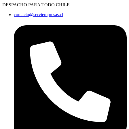
Ir
DESPACHO PARA TODO CHILE
al
contacto@serviempresas.cl
contenido