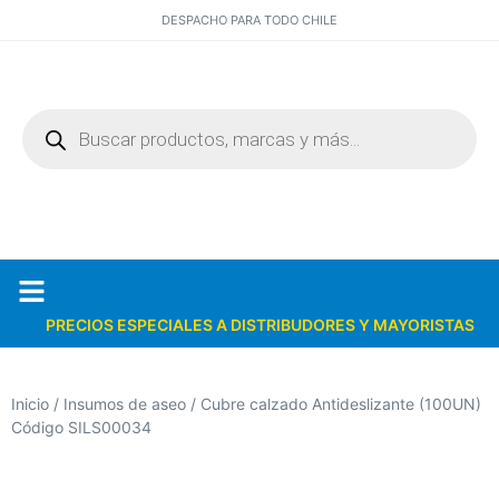
DESPACHO PARA TODO CHILE
PRECIOS ESPECIALES A DISTRIBUDORES Y MAYORISTAS
Quiénes somos
Catálogos PDF
Inicio
/
Insumos de aseo
/ Cubre calzado Antideslizante (100UN)
Código SILS00034