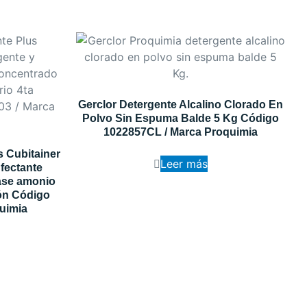
Gerclor Detergente Alcalino Clorado En
Polvo Sin Espuma Balde 5 Kg Código
1022857CL / Marca Proquimia
 Cubitainer
Leer más
nfectante
ase amonio
ón Código
uimia