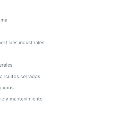
puma
rficies industriales
erales
circuitos cerrados
equipos
ene y mantenimiento