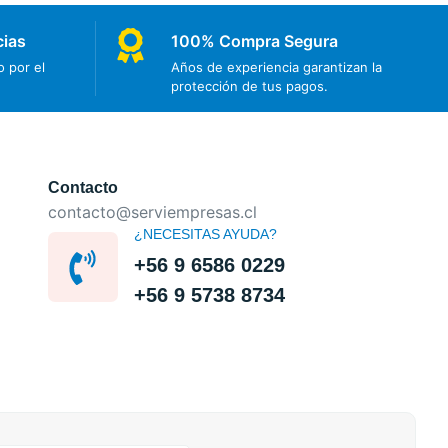
cias
100% Compra Segura
 por el
Años de experiencia garantizan la
protección de tus pagos.
Contacto
contacto@serviempresas.cl
¿NECESITAS AYUDA?
+56 9 6586 0229
+56 9 5738 8734