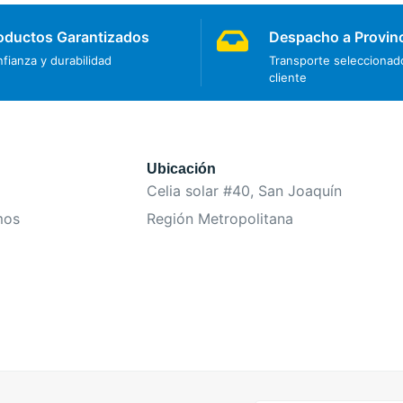
oductos Garantizados
Despacho a Provin
fianza y durabilidad
Transporte seleccionado
cliente
Ubicación
Celia solar #40, San Joaquín
mos
Región Metropolitana