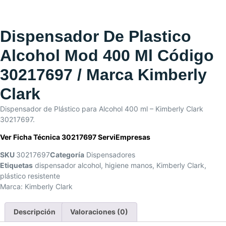
Dispensador De Plastico
Alcohol Mod 400 Ml Código
30217697 / Marca Kimberly
Clark
Dispensador de Plástico para Alcohol 400 ml – Kimberly Clark
30217697.
Ver Ficha Técnica 30217697 ServiEmpresas
SKU
30217697
Categoría
Dispensadores
Etiquetas
dispensador alcohol
,
higiene manos
,
Kimberly Clark
,
plástico resistente
Marca:
Kimberly Clark
Descripción
Valoraciones (0)