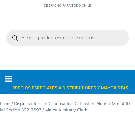
DESPACHO PARA TODO CHILE
PRECIOS ESPECIALES A DISTRIBUDORES Y MAYORISTAS
Quiénes somos
Catálogos PDF
Inicio
/
Dispensadores
/ Dispensador De Plastico Alcohol Mod 400
Ml Código 30217697 / Marca Kimberly Clark