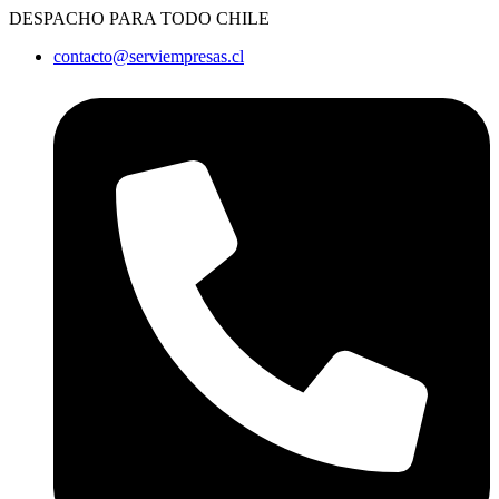
Ir
DESPACHO PARA TODO CHILE
al
contacto@serviempresas.cl
contenido