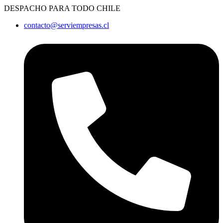
Ir
DESPACHO PARA TODO CHILE
al
contacto@serviempresas.cl
contenido