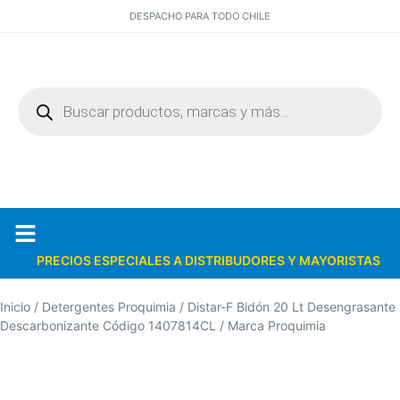
DESPACHO PARA TODO CHILE
PRECIOS ESPECIALES A DISTRIBUDORES Y MAYORISTAS
Quiénes somos
Catálogos PDF
Inicio
/
Detergentes Proquimia
/ Distar-F Bidón 20 Lt Desengrasante
Descarbonizante Código 1407814CL / Marca Proquimia