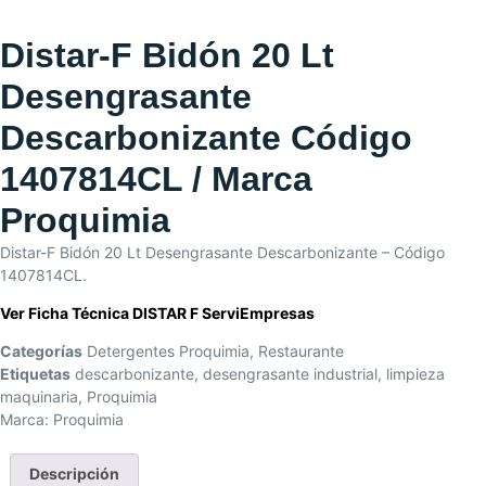
Distar-F Bidón 20 Lt
Desengrasante
Descarbonizante Código
1407814CL / Marca
Proquimia
Distar-F Bidón 20 Lt Desengrasante Descarbonizante – Código
1407814CL.
Ver Ficha Técnica DISTAR F ServiEmpresas
Categorías
Detergentes Proquimia
,
Restaurante
Etiquetas
descarbonizante
,
desengrasante industrial
,
limpieza
maquinaria
,
Proquimia
Marca:
Proquimia
Descripción