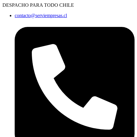
Ir
DESPACHO PARA TODO CHILE
al
contacto@serviempresas.cl
contenido