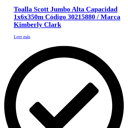
Toalla Scott Jumbo Alta Capacidad
1x6x350m Código 30215880 / Marca
Kimberly Clark
Leer más