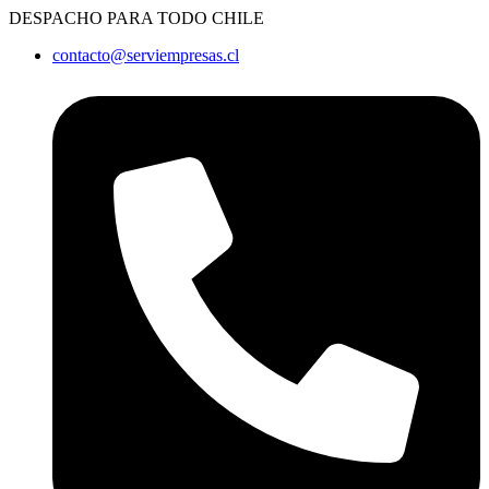
Ir
DESPACHO PARA TODO CHILE
al
contacto@serviempresas.cl
contenido