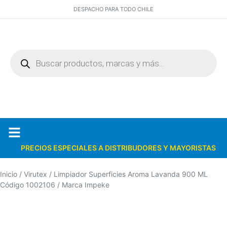
DESPACHO PARA TODO CHILE
PRECIOS ESPECIALES A DISTRIBUDORES Y MAYORISTAS
Quiénes somos
Catálogos PDF
Inicio
/
Virutex
/ Limpiador Superficies Aroma Lavanda 900 ML
Código 1002106 / Marca Impeke