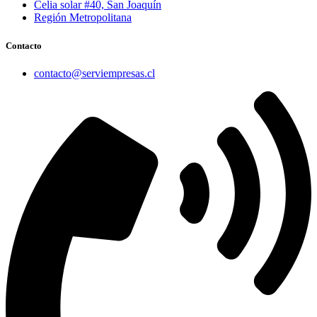
Celia solar #40, San Joaquín
Región Metropolitana
Contacto
contacto@serviempresas.cl