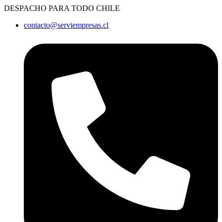
Ir
DESPACHO PARA TODO CHILE
al
contacto@serviempresas.cl
contenido