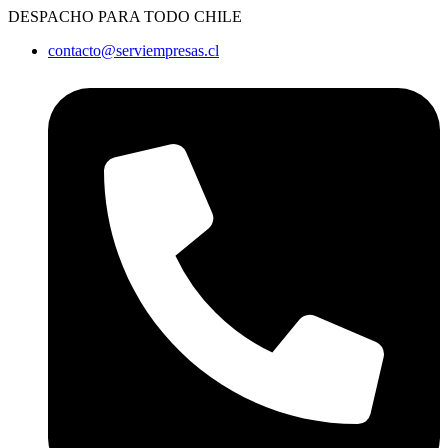
Ir
DESPACHO PARA TODO CHILE
al
contacto@serviempresas.cl
contenido