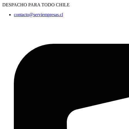
Ir
DESPACHO PARA TODO CHILE
al
contacto@serviempresas.cl
contenido