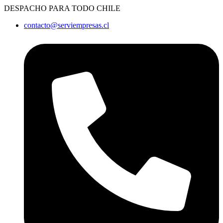
Ir
DESPACHO PARA TODO CHILE
al
contacto@serviempresas.cl
contenido