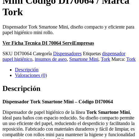
Mini Código DI70064 / Marca
Tork
Dispensador Tork Smartone Mini, diseño compacto y eficiente para
papel higiénico mini rollo.
Ver Ficha Tecnica DI 70064 ServiEmpresas
SKU
DI70064
Categoría
Dispensadores
Etiquetas
dispensador
papel higiénico
,
insumos de aseo
,
Smartone Mini
,
Tork
Marca:
Tork
Descripción
Valoraciones (0)
Descripción
Dispensador Tork Smartone Mini – Código DI70064
Dispensador de papel higiénico de la línea
Tork Smartone Mini
,
ideal para baños con espacio reducido. Su diseño compacto permite
un uso eficiente del papel, reduciendo el desperdicio y facilitando la
reposición. Fabricado con materiales duraderos y fácil de limpiar, es
compatible con rollos mini para mantener la higiene y funcionalidad