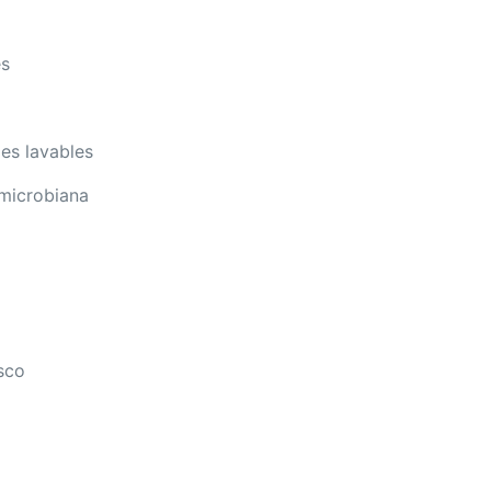
es
ies lavables
microbiana
sco