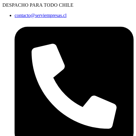
Ir
DESPACHO PARA TODO CHILE
al
contacto@serviempresas.cl
contenido