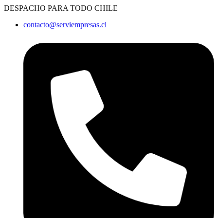
Ir
DESPACHO PARA TODO CHILE
al
contacto@serviempresas.cl
contenido