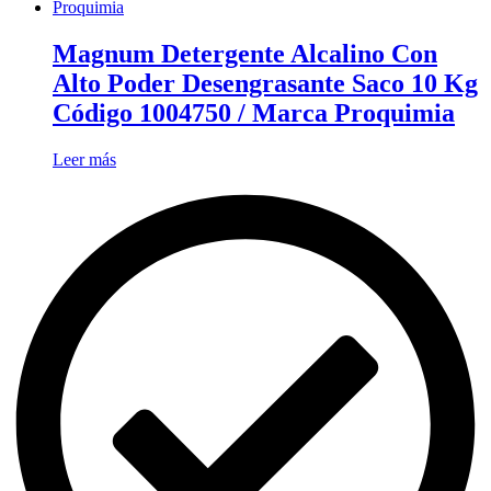
Magnum Detergente Alcalino Con
Alto Poder Desengrasante Saco 10 Kg
Código 1004750 / Marca Proquimia
Leer más