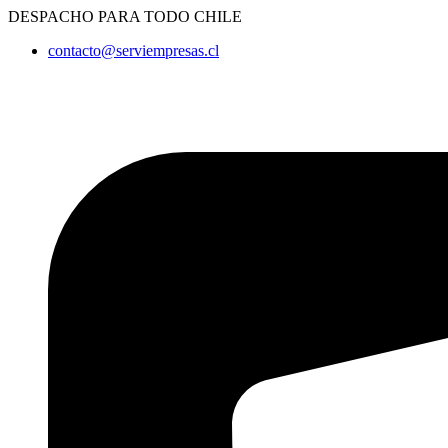
Ir
DESPACHO PARA TODO CHILE
al
contacto@serviempresas.cl
contenido