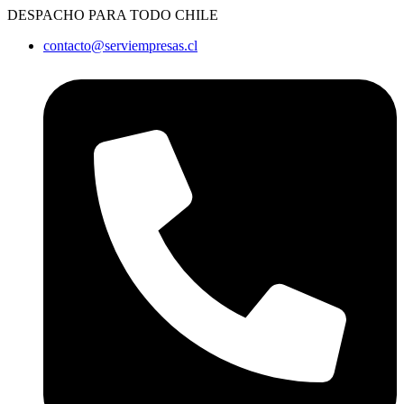
Ir
DESPACHO PARA TODO CHILE
al
contacto@serviempresas.cl
contenido