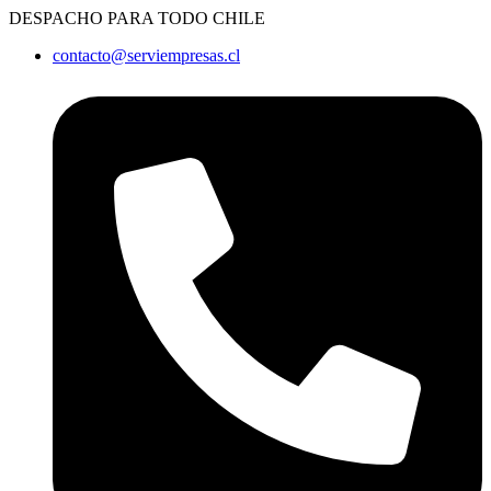
Ir
DESPACHO PARA TODO CHILE
al
contacto@serviempresas.cl
contenido