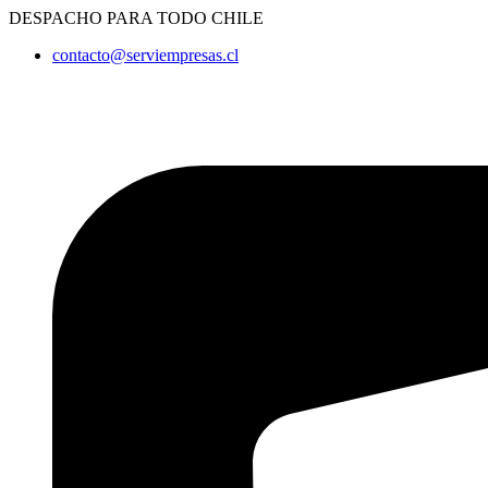
Ir
DESPACHO PARA TODO CHILE
al
contacto@serviempresas.cl
contenido