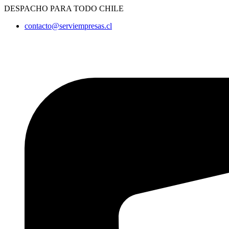
Ir
DESPACHO PARA TODO CHILE
al
contacto@serviempresas.cl
contenido