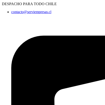
Ir
DESPACHO PARA TODO CHILE
al
contacto@serviempresas.cl
contenido