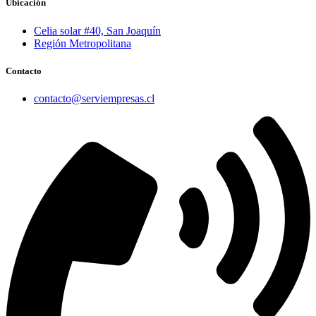
Ubicación
Celia solar #40, San Joaquín
Región Metropolitana
Contacto
contacto@serviempresas.cl