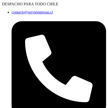
Ir
DESPACHO PARA TODO CHILE
al
contacto@serviempresas.cl
contenido