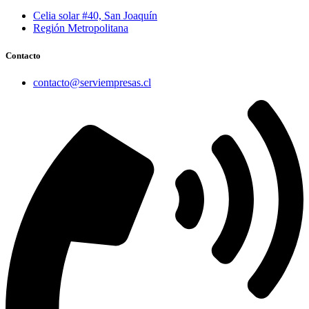
Celia solar #40, San Joaquín
Región Metropolitana
Contacto
contacto@serviempresas.cl