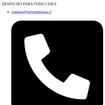
Ir
DESPACHO PARA TODO CHILE
al
contacto@serviempresas.cl
contenido