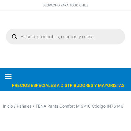
DESPACHO PARA TODO CHILE
PRECIOS ESPECIALES A DISTRIBUDORES Y MAYORISTAS
Quiénes somos
Catálogos PDF
Inicio
/
Pañales
/ TENA Pants Comfort M 6×10 Código IN76146