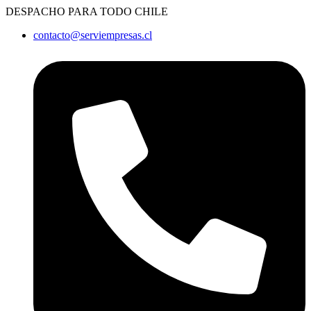
Ir
DESPACHO PARA TODO CHILE
al
contacto@serviempresas.cl
contenido