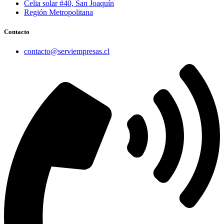
Celia solar #40, San Joaquín
Región Metropolitana
Contacto
contacto@serviempresas.cl