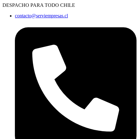
Ir
DESPACHO PARA TODO CHILE
al
contacto@serviempresas.cl
contenido