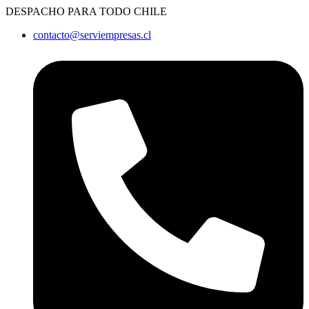
Ir
DESPACHO PARA TODO CHILE
al
contacto@serviempresas.cl
contenido