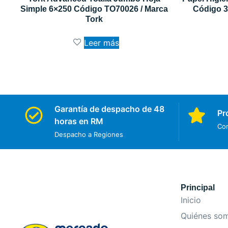
Simple 6×250 Código TO70026 / Marca
Código 3
Tork
Leer más
Garantía de despacho de 48
Pr
horas en RM
Con
Despacho a Regiones
Principal
Inicio
Quiénes so