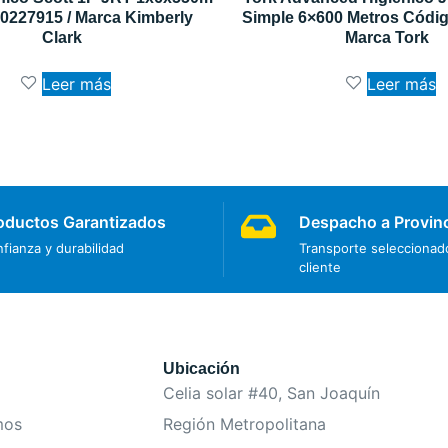
0227915 / Marca Kimberly
Simple 6×600 Metros Códig
Clark
Marca Tork
Leer más
Leer más
oductos Garantizados
Despacho a Provin
fianza y durabilidad
Transporte seleccionado
cliente
Ubicación
Celia solar #40, San Joaquín
mos
Región Metropolitana