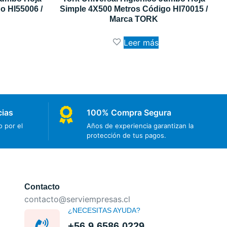
o HI55006 /
Simple 4X500 Metros Código HI70015 /
Marca TORK
Leer más
cias
100% Compra Segura
 por el
Años de experiencia garantizan la
protección de tus pagos.
Contacto
contacto@serviempresas.cl
¿NECESITAS AYUDA?
+56 9 6586 0229