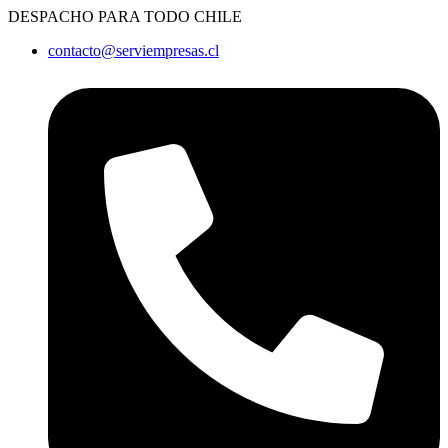
Ir
DESPACHO PARA TODO CHILE
al
contacto@serviempresas.cl
contenido