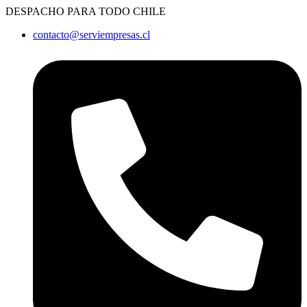
Ir
DESPACHO PARA TODO CHILE
al
contacto@serviempresas.cl
contenido