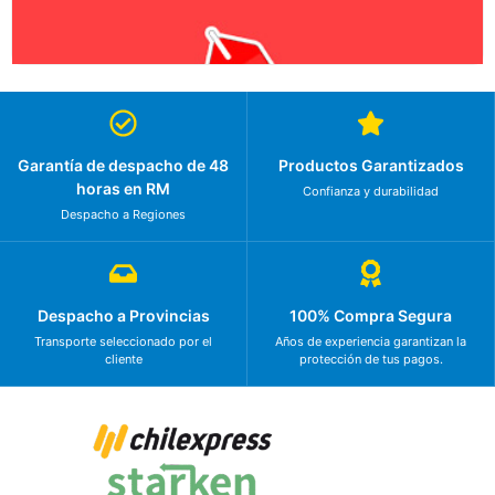
Garantía de despacho de 48
Productos Garantizados
horas en RM
Confianza y durabilidad
Despacho a Regiones
Despacho a Provincias
100% Compra Segura
Transporte seleccionado por el
Años de experiencia garantizan la
cliente
protección de tus pagos.