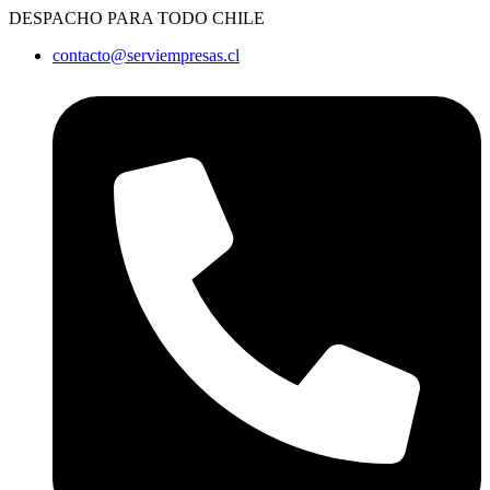
Ir
DESPACHO PARA TODO CHILE
al
contacto@serviempresas.cl
contenido