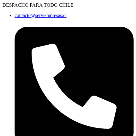
Ir
DESPACHO PARA TODO CHILE
al
contacto@serviempresas.cl
contenido