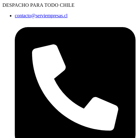
Ir
DESPACHO PARA TODO CHILE
al
contacto@serviempresas.cl
contenido