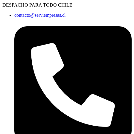
Ir
DESPACHO PARA TODO CHILE
al
contacto@serviempresas.cl
contenido