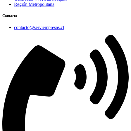
Región Metropolitana
Contacto
contacto@serviempresas.cl