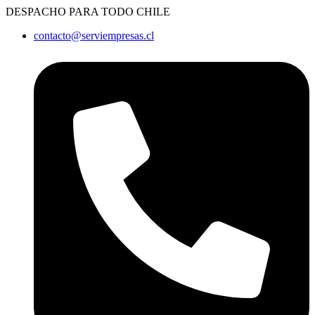
Ir
DESPACHO PARA TODO CHILE
al
contacto@serviempresas.cl
contenido