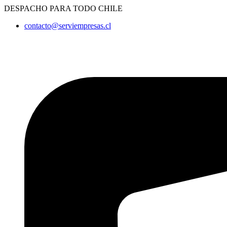
Ir
DESPACHO PARA TODO CHILE
al
contacto@serviempresas.cl
contenido