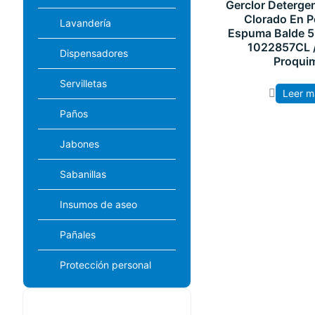
Gerclor Detergen
Clorado En P
Lavandería
Espuma Balde 5
1022857CL 
Dispensadores
Proqui
Servilletas
Leer m
Paños
Jabones
Sabanillas
Insumos de aseo
Pañales
Protección personal