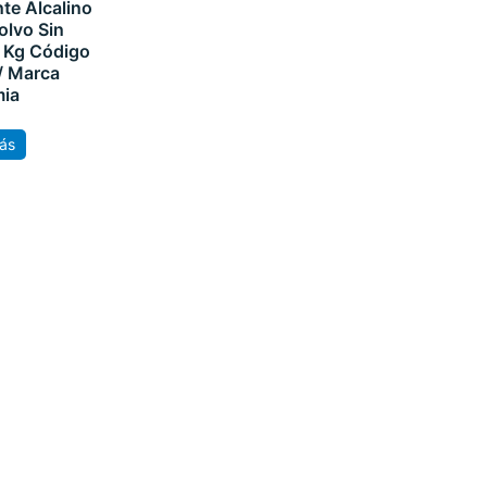
te Alcalino
olvo Sin
 Kg Código
/ Marca
mia
ás