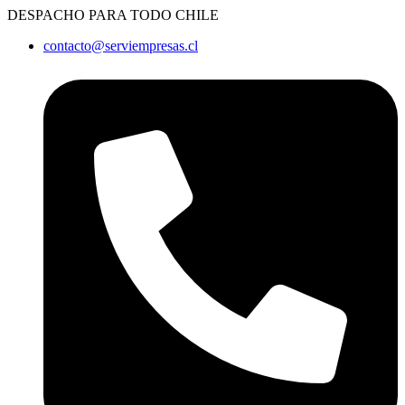
Ir
DESPACHO PARA TODO CHILE
al
contacto@serviempresas.cl
contenido