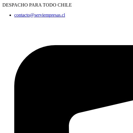
Ir
DESPACHO PARA TODO CHILE
al
contacto@serviempresas.cl
contenido