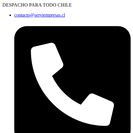
Ir
DESPACHO PARA TODO CHILE
al
contacto@serviempresas.cl
contenido