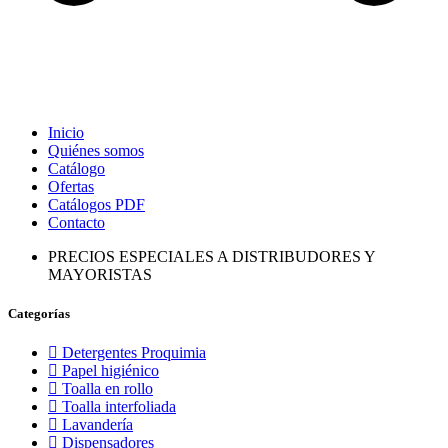
Inicio
Quiénes somos
Catálogo
Ofertas
Catálogos PDF
Contacto
PRECIOS ESPECIALES A DISTRIBUDORES Y
MAYORISTAS
Categorías
Detergentes Proquimia
Papel higiénico
Toalla en rollo
Toalla interfoliada
Lavandería
Dispensadores