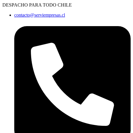
Ir
DESPACHO PARA TODO CHILE
al
contacto@serviempresas.cl
contenido