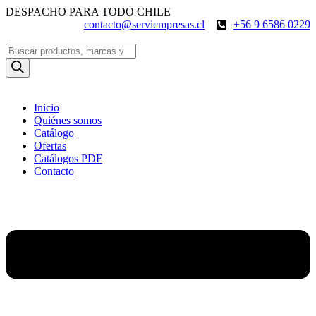
Ir
DESPACHO PARA TODO CHILE
al
contacto@serviempresas.cl
+56 9 6586 0229
contenido
Búsqueda
de
productos
Inicio
Quiénes somos
Catálogo
Ofertas
Catálogos PDF
Contacto