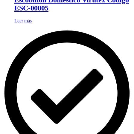
Escobillon Doméstico Virutex Código
ESC-00005
Leer más