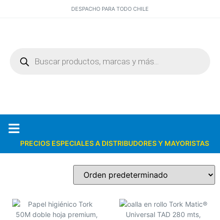
DESPACHO PARA TODO CHILE
PRECIOS ESPECIALES A DISTRIBUDORES Y MAYORISTAS
Quiénes somos
Catálogos PDF